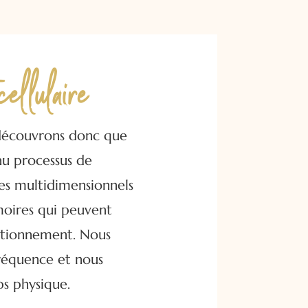
cellulaire
 découvrons donc que
au processus de
es multidimensionnels
moires qui peuvent
nctionnement. Nous
réquence et nous
s physique.