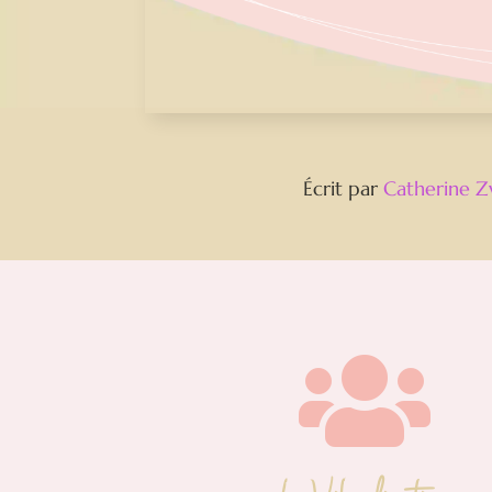
Écrit par
Catherine Z
