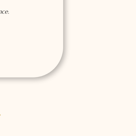
nce.
.