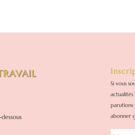
Inscri
TRAVAIL
Si vous so
actualités
parutions
abonner g
-dessous