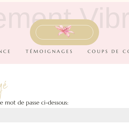
ement Vibr
NCE
TÉMOIGNAGES
COUPS DE 
gé
le mot de passe ci-dessous: