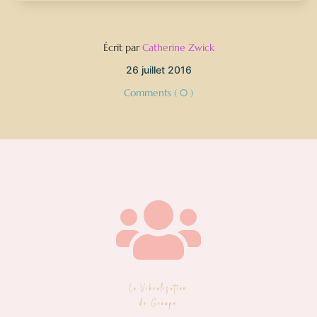
Écrit par
Catherine Zwick
26 juillet 2016
Comments ( 0 )

La Vibralisation
de Groupe