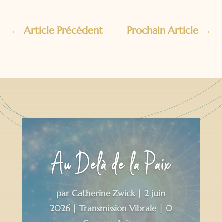
←
Article Précédent
Prochain Article
→
Au Delà de la Paix
par
Catherine Zwick
|
2 juin
2026
|
Transmission Vibrale
| 0