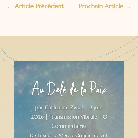
←
Article Précédent
Prochain Article
→
Au Delà de la Paix
par
Catherine Zwick
|
2 juin
2026
|
Transmission Vibrale
| 0
Commentaires
De la Source Mère d’Origine, de cet