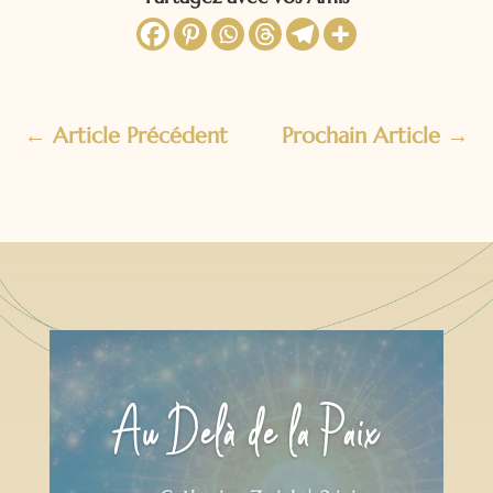
←
Article Précédent
Prochain Article
→
Au Delà de la Paix