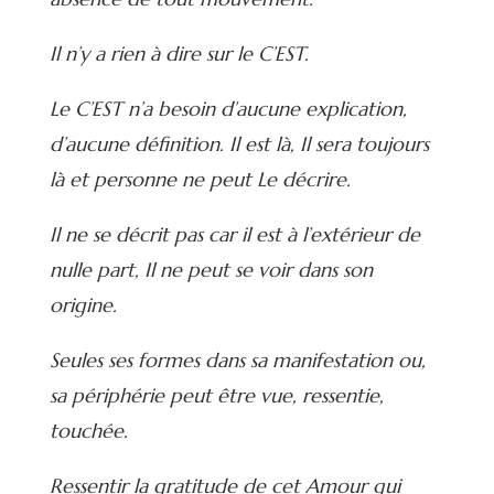
Il n’y a rien à dire sur le C’EST.
Le C’EST n’a besoin d’aucune explication,
d’aucune définition. Il est là, Il sera toujours
là et personne ne peut Le décrire.
Il ne se décrit pas car il est à l’extérieur de
nulle part, Il ne peut se voir dans son
origine.
Seules ses formes dans sa manifestation ou,
sa périphérie peut être vue, ressentie,
touchée.
Ressentir la gratitude de cet Amour qui