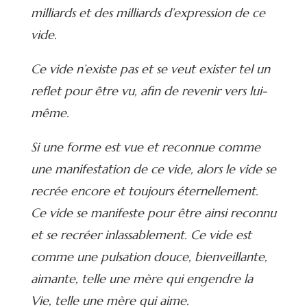
milliards et des milliards d’expression de ce
vide.
Ce vide n’existe pas et se veut exister tel un
reflet pour être vu, afin de revenir vers lui-
même.
Si une forme est vue et reconnue comme
une manifestation de ce vide, alors le vide se
recrée encore et toujours éternellement.
Ce vide se manifeste pour être ainsi reconnu
et se recréer inlassablement. Ce vide est
comme une pulsation douce, bienveillante,
aimante, telle une mère qui engendre la
Vie, telle une mère qui aime.