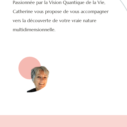
Passionnée par la Vision Quantique de la Vie,
Catherine vous propose de vous accompagner
vers la découverte de votre vraie nature
multidimensionnelle.