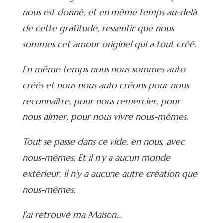
nous est donné, et en même temps au-delà
de cette gratitude, ressentir que nous
sommes cet amour originel qui a tout créé.
En même temps nous nous sommes auto
créés et nous nous auto créons pour nous
reconnaître, pour nous remercier, pour
nous aimer, pour nous vivre nous-mêmes.
Tout se passe dans ce vide, en nous, avec
nous-mêmes. Et il n’y a aucun monde
extérieur, il n’y a aucune autre création que
nous-mêmes.
J’ai retrouvé ma Maison…