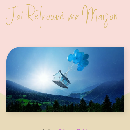
J’ai Retrouvé ma Maison