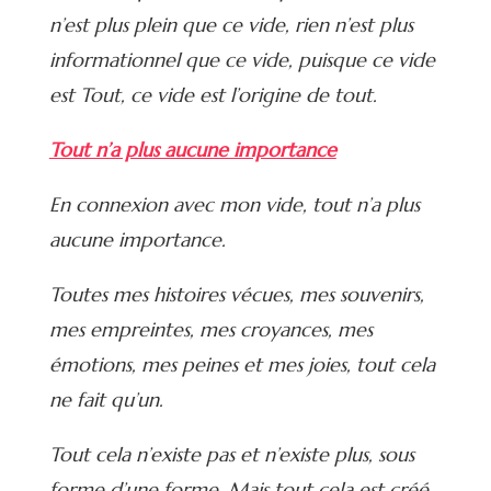
n’est plus plein que ce vide, rien n’est plus
informationnel que ce vide, puisque ce vide
est Tout, ce vide est l’origine de tout.
Tout n’a plus aucune importance
En connexion avec mon vide, tout n’a plus
aucune importance.
Toutes mes histoires vécues, mes souvenirs,
mes empreintes, mes croyances, mes
émotions, mes peines et mes joies, tout cela
ne fait qu’un.
Tout cela n’existe pas et n’existe plus, sous
forme d’une forme. Mais tout cela est créé