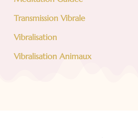
Transmission Vibrale
Vibralisation
Vibralisation Animaux