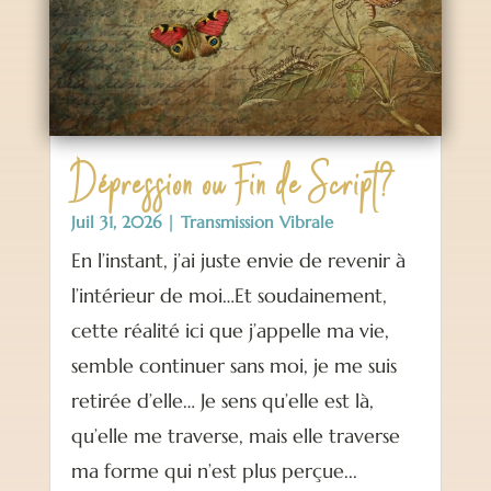
Dépression ou Fin de Script?
Juil 31, 2026
|
Transmission Vibrale
En l’instant, j’ai juste envie de revenir à
l’intérieur de moi…Et soudainement,
cette réalité ici que j’appelle ma vie,
semble continuer sans moi, je me suis
retirée d’elle… Je sens qu’elle est là,
qu’elle me traverse, mais elle traverse
ma forme qui n’est plus perçue...