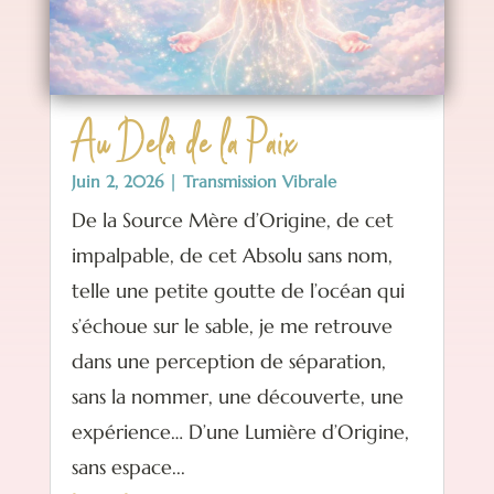
Au Delà de la Paix
Juin 2, 2026
|
Transmission Vibrale
De la Source Mère d’Origine, de cet
impalpable, de cet Absolu sans nom,
telle une petite goutte de l’océan qui
s’échoue sur le sable, je me retrouve
dans une perception de séparation,
sans la nommer, une découverte, une
expérience… D’une Lumière d’Origine,
sans espace...