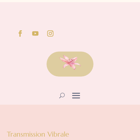
Transmission Vibrale