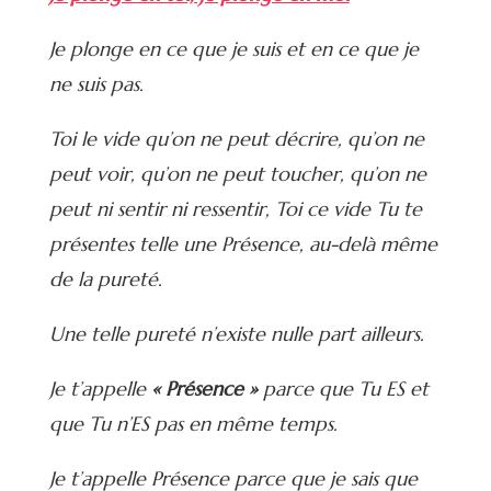
Je plonge en ce que je suis et en ce que je
ne suis pas.
Toi le vide qu’on ne peut décrire, qu’on ne
peut voir, qu’on ne peut toucher, qu’on ne
peut ni sentir ni ressentir, Toi ce vide Tu te
présentes telle une Présence, au-delà même
de la pureté.
Une telle pureté n’existe nulle part ailleurs.
Je t’appelle
« Présence »
parce que Tu ES et
que Tu n’ES pas en même temps.
Je t’appelle Présence parce que je sais que