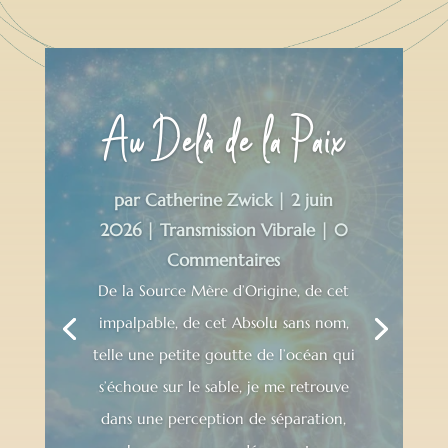
Au Delà de la Paix
par
Catherine Zwick
|
2 juin
2026
|
Transmission Vibrale
| 0
Commentaires
De la Source Mère d’Origine, de cet
impalpable, de cet Absolu sans nom,
telle une petite goutte de l’océan qui
s’échoue sur le sable, je me retrouve
dans une perception de séparation,