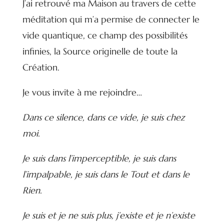
J’ai retrouvé ma Maison au travers de cette
méditation qui m’a permise de connecter le
vide quantique, ce champ des possibilités
infinies, la Source originelle de toute la
Création.
Je vous invite à me rejoindre…
Dans ce silence, dans ce vide, je suis chez
moi.
Je suis dans l’imperceptible, je suis dans
l’impalpable, je suis dans le Tout et dans le
Rien.
Je suis et je ne suis plus, j’existe et je n’existe