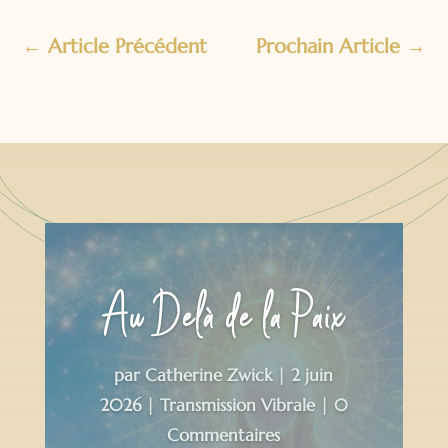
←
Article Précédent
Prochain Article
→
Au Delà de la Paix
par
Catherine Zwick
|
2 juin
2026
|
Transmission Vibrale
| 0
Commentaires