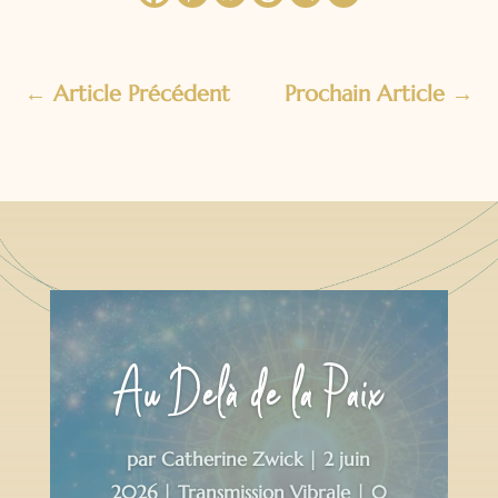
←
Article Précédent
Prochain Article
→
Au Delà de la Paix
par
Catherine Zwick
|
2 juin
2026
|
Transmission Vibrale
| 0